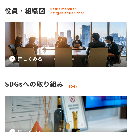
役員・組織図
Board member
&Organization chart
詳しくみる
SDGsへの取り組み
SDGs