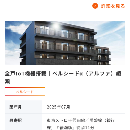
詳細を見る
全戸IoT機器搭載｜べルシードα（アルファ）綾
瀬
ベルシード
築年月
2025年07月
最寄駅
東京メトロ千代田線／常磐線（緩行
線）『綾瀬駅』徒歩11分