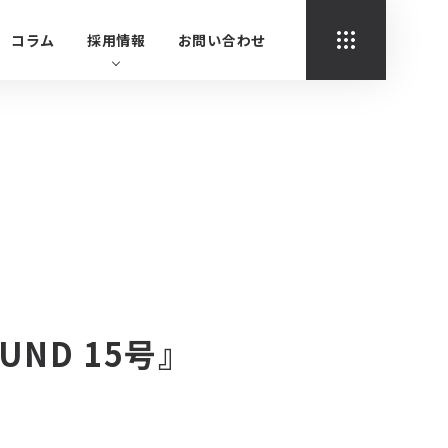
コラム
採用情報
お問い合わせ
動産投資に関する
ルテックスについて
賃貸管理
会社概要
売却に関するお問い合わせ
役員・組織図
代表メッセージ
建物管理
お問い合わせ
お問い合わせ
オーナー様専用窓口
入居者様専用窓口
取材、広報関連の
不動産投資に関するお問い合わせ
福利厚生と各種制度
よくある質問
お問い合わせ
セミナー
個別相談
UND 15号』
資料請求
不動産投資疑似体験シミュレーショ
ン