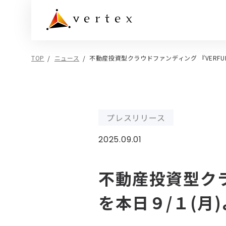
TOP
ニュース
不動産投資型クラウドファンディング 『VERFU
Service
Company
Recruit
Contact
サービス
企業情報
採用情報
お問い合わせ
サービス
ニュ
不動産投資
プレスリリース
ブラ
オーナーインタビュー
不動産ファンド
2025.09.01
ベルシ
賃貸管理
ベルシ
サービストップ
企業情報トップ
採用情報トップ
お問い合わせトップ
建物管理
ベルメ
不動産投資型クラ
売却相談
ベルフ
を本日９/１(月
企業情報