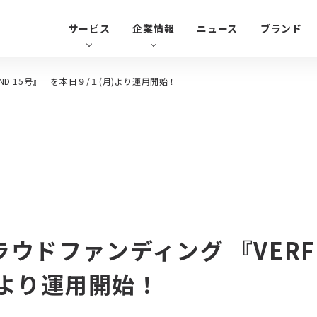
サービス
企業情報
ニュース
ブランド
ND 15号』 を本日９/１(月)より運用開始！
不
中途採用
オーナー様専用窓口
不動産投資
経営理念
入居者様専用窓口
不動産ファンド
代表挨拶
ベ
ース
コラム
記事一覧
ンド
ベルテックスコラムとは
新卒採用
重要事項調査のご依頼窓口
SDGsへの取り組み
売却相談
仲介業者様用窓口
ード
採用情報
ードステアー
ント
ウドファンディング 『VERF
新卒採用
ァンド
中途採用
)より運用開始！
ベルテックスについて
社員の声