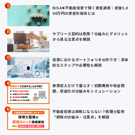
1
NISA✖不動産投資で賢く資産運用｜老後5,0
00万円の資産形成術とは
2
サブリース契約は危険？仕組みとデメリット
から見る注意点を解説
3
投資におけるポートフォリオの作り方｜具体
的なステップや必要性も解説
4
家賃収入だけで暮らす！初期費用や税金問
題、収益化の仕組みをシミュレーション
5
不動産投資は節税にならない？税理士監修
「節税の仕組み・注意点」を解説