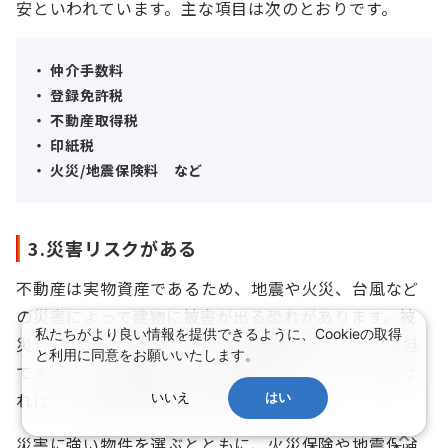
安といわれています。主な項目は次のとおりです。
・ 仲介手数料
・ 登録免許税
・ 不動産取得税
・ 印紙税
・ 火災/地震保険料 など
3.災害リスクがある
不動産は実物資産であるため、地震や火災、台風など
の災害によって建物に被害が出る恐れがあります。被
私たちがより良い情報を提供できるように、Cookieの取得
災して建物が毀損した場合、修繕費用はオーナー負担
と利用に同意をお願いいたします。
です。また、修繕完了まで部屋を貸すことができなけ
れば、その間は家賃収入を得られません。
いいえ
はい
災害に強い物件を選ぶとともに、火災保険や地震保険