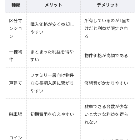
種類
メリット
デメリット
区分マ
所有しているのが1室だ
購入価格が安く売却し
ンショ
けだと利益が限定され
やすい
ン
る
一棟物
まとまった利益を得や
物件価格が高額である
件
すい
ファミリー層向け物件
戸建て
なら長期入居に繋がり
修繕費がかかりやすい
やすい
駐車できる台数が少な
駐車場
初期費用を抑えやすい
いと大きな利益を得ら
れない
コイン