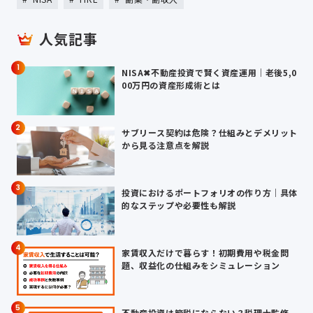
人気記事
1
NISA✖不動産投資で賢く資産運用｜老後5,0
00万円の資産形成術とは
2
サブリース契約は危険？仕組みとデメリット
から見る注意点を解説
3
投資におけるポートフォリオの作り方｜具体
的なステップや必要性も解説
4
家賃収入だけで暮らす！初期費用や税金問
題、収益化の仕組みをシミュレーション
5
不動産投資は節税にならない？税理士監修