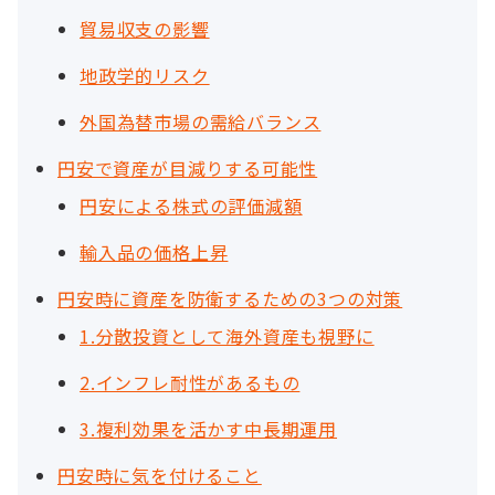
貿易収支の影響
地政学的リスク
外国為替市場の需給バランス
円安で資産が目減りする可能性
円安による株式の評価減額
輸入品の価格上昇
円安時に資産を防衛するための3つの対策
1.分散投資として海外資産も視野に
2.インフレ耐性があるもの
3.複利効果を活かす中長期運用
円安時に気を付けること