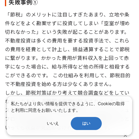
失敗事例①
「節税」のメリットに注目しすぎたあまり、立地や条
件などをよく勘案せずに投資してしまい「空室が埋め
切れなかった」という失敗が起こることがあります。
不動産投資は多くの費用を要する投資手法で、これら
の費用を経費として計上し、損益通算することで節税
に繋がります。かかった費用が賃料収入を上回って赤
字になった場合に、給与所得など他の所得と相殺する
こができるのです。 この仕組みを利用して、節税目的
で不動産投資を始める方は少なくありません。
しかし、節税対策ばかり考えて競合調査などをしてい
なかったため、長期間の空室に悩まされてしまうケー
私たちがより良い情報を提供できるように、Cookieの取得
スがあります。これでは当初試算していたキャッシュ
と利用に同意をお願いいたします。
フロー通りの運用ができず、いくら節税効果があると
いいえ
はい
いっても収益が見込めなければ本末転倒です。