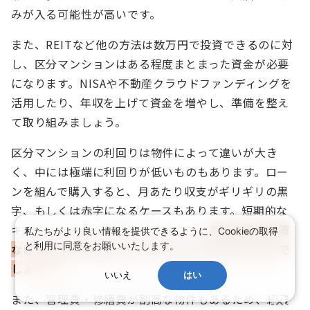
みが入る可能性が高いです。
また、REITなど他の方法は数万円で投資できるのに対
し、区分マンションはある程度まとまった資金が必要
になります。NISAや不動産クラウドファンディングを
活用したり、年収を上げて資金を増やし、準備を整え
て取り組みましょう。
区分マンションの利回りは物件によって違いが大き
く、中には極端に利回りが低いものもあります。ロー
ンを組んで購入すると、月あたり収支がギリギリの黒
字、もしくは赤字になるケースもあります。短期的な
キャッシュフローに注目するよりも、
老後の資金対策
私たちがより良い情報を提供できるように、Cookieの取得
と利用に同意をお願いいたします。
などの長期的な目線で行うのが適した投資といえるで
しょう。
いいえ
はい
また、管理費・修繕費が割高な物件もあるため、経費